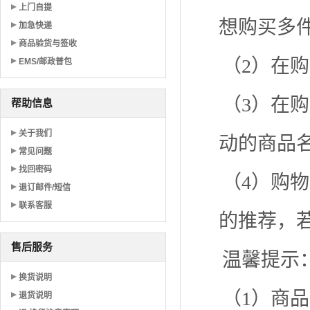
上门自提
想购买多
加急快递
商品验货与签收
（2）在
EMS/邮政普包
（3）在
帮助信息
关于我们
动的商品
常见问题
找回密码
（4）购
退订邮件/短信
联系客服
的推荐，
售后服务
温馨提示
换货说明
（1）商
退货说明