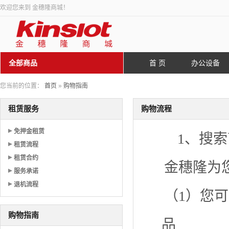
欢迎您来到 金穗隆商城！
全部商品
首 页
办公设备
您当前的位置：
首页
»
购物指南
租赁服务
购物流程
免押金租赁
1、搜
租赁流程
租赁合约
金穗隆为
服务承诺
退机流程
（1）您
购物指南
品