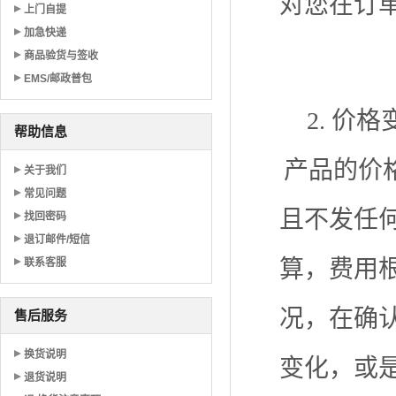
对您在订
上门自提
加急快递
商品验货与签收
EMS/邮政普包
2. 价
帮助信息
产品的价
关于我们
常见问题
且不发任
找回密码
退订邮件/短信
算，费用
联系客服
况，在确
售后服务
换货说明
变化，或
退货说明