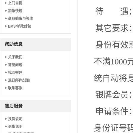
上门自提
待 遇：
加急快递
商品验货与签收
其它要求
EMS/邮政普包
身份有效
帮助信息
关于我们
不满100
常见问题
找回密码
统自动将
退订邮件/短信
联系客服
银牌会员
售后服务
申请条件
换货说明
身份证号
退货说明