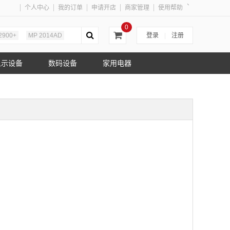
、
个人中心
我的订单
申请开店
商家管理
使用帮助
0
2900+
MP 2014AD
登录
|
注册
显示设备
数码设备
家用电器