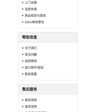
上门自提
加急快递
商品验货与签收
EMS/邮政普包
帮助信息
关于我们
常见问题
找回密码
退订邮件/短信
联系客服
售后服务
换货说明
退货说明