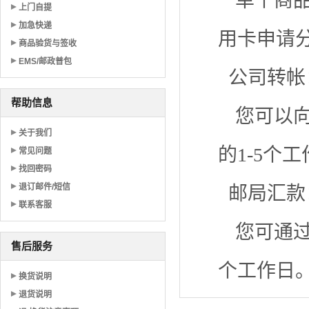
单个商品
上门自提
加急快递
用卡申请分
商品验货与签收
EMS/邮政普包
公司转帐
帮助信息
您可以
关于我们
的1-5个
常见问题
找回密码
退订邮件/短信
邮局汇款
联系客服
您可通过
售后服务
个工作日
换货说明
退货说明