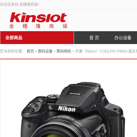
欢迎您来到 金穗隆商城！
全部商品
首 页
办公设备
您当前的位置：
首页
>
数码设备
>
数码相机
> 尼康（Nikon）COOLPIX P900s 