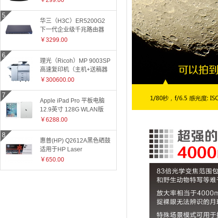
￥299.00
华三（H3C）ER5200G2
下一代企业级千兆路由器
￥3299.00
理光（Ricoh）MP 9003SP
高速复印机（主机+送稿器
+小册子装订器）
￥300600.00
Apple iPad Pro 平板电脑
12.9英寸 128G WLAN版
ML0Q2CH 银色
￥6288.00
惠普(HP) Q2612A黑色硒鼓
适用于HP Laser
Jet1010/1015/1018/1020plus/1022/3015/3020/3030/050/3050z/30
￥650.00
和3055系
列/M1005/M1319f 2612A
2612