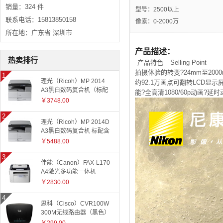
销量：324 件
型号：2500以上
联系电话：15813850158
像素：0-2000万
所在地：广东省 深圳市
产品描述：
热卖排行
产品特色
Selling Point
拍摄体验的转变?24mm至200
理光（Ricoh）MP 2014
约92.1万画点可翻转LCD显示
A3黑白数码复合机（标配
能?全高清1080/60p动画?延
有线网络+国产工作台）
￥3748.00
理光（Ricoh）MP 2014D
A3黑白数码复合机 标配含
盖板
￥5488.00
佳能（Canon）FAX-L170
A4激光多功能一体机
￥2830.00
思科（Cisco）CVR100W
300M无线路由器（黑色）