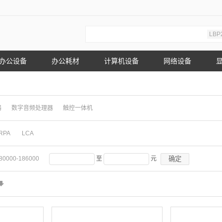
LBP
办公设备
办公耗材
计算机设备
网络设备
器
数字音频处理器
触控一体机
RPA
LCA
确定
80000-186000
至
元