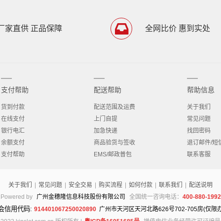
厂家直供 正品保障
全网比价 惠到实处
支付帮助
配送帮助
帮助信息
货到付款
配送范围及运费
关于我们
在线支付
上门自提
常见问题
银行电汇
加急快递
找回密码
余额支付
商品验货与签收
退订邮件/短
支付帮助
EMS/邮政普包
联系客服
关于我们
|
常见问题
|
安全交易
|
购买流程
|
如何付款
|
联系我们
|
配送说明
Powered by
广州金穗隆信息科技股份有限公司
全国统一咨询电话：
400-880-1992
会信用代码:
914401067250020890
广州市天河区天河北路626号702-705房(仅限