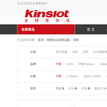
欢迎您来到 金穗隆商城！
全部商品
首 页
您当前的位置：
首页
>
视频会议系统设备
>
功放
分类:
专业音箱
功放
话筒
DVD播放
品牌:
不限
KFW
得胜/Takstar
OMA
价格:
不限
0-36660
36661-79999
排序:
销量
评分
价格
最新上架