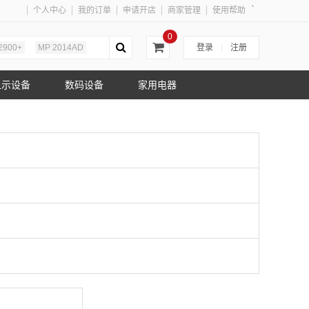
、
个人中心
我的订单
申请开店
商家管理
使用帮助
0
2900+
MP 2014AD
登录
|
注册
显示设备
数码设备
家用电器