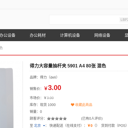
LBP
办公设备
办公耗材
计算机设备
网络设备
混色
得力大容量抽杆夹 5901 A4 80张 混色
品牌：得力（deli）
3.00
￥
销售价：
市场价：￥
3.00
库存：现货
1000
收藏此商品
销量：0
顾客评分：
(已有0人评价)
至
北京
：
快递配送（在线支付）：
￥0
（）
货到付款（POS