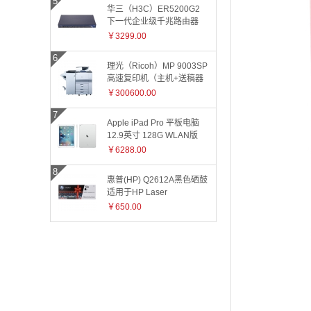
华三（H3C）ER5200G2
下一代企业级千兆路由器
￥3299.00
理光（Ricoh）MP 9003SP
高速复印机（主机+送稿器
+小册子装订器）
￥300600.00
Apple iPad Pro 平板电脑
12.9英寸 128G WLAN版
ML0Q2CH 银色
￥6288.00
惠普(HP) Q2612A黑色硒鼓
适用于HP Laser
Jet1010/1015/1018/1020plus/1022/3015/3020/3030/
￥650.00
和3055系
列/M1005/M1319f 2612A
2612