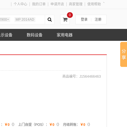
、
个人中心
我的订单
申请开店
商家管理
使用帮助
0
2900+
MP 2014AD
登录
|
注册
显示设备
数码设备
家用电器
商品编号：
J1564466463
）：
￥0
（）
上门自提（POS）：
￥0
（）
月结转账：
￥0
（）