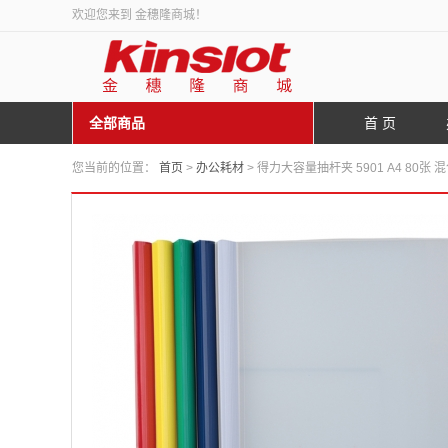
欢迎您来到 金穗隆商城！
全部商品
首 页
您当前的位置：
首页
>
办公耗材
> 得力大容量抽杆夹 5901 A4 80张 