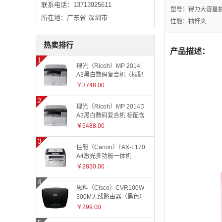
联系电话：13713925611
型号：得力大容量抽杆夹
所在地：广东省 深圳市
性能：抽杆夹
热卖排行
产品描述：
理光（Ricoh）MP 2014
A3黑白数码复合机（标配
有线网络+国产工作台）
￥3748.00
理光（Ricoh）MP 2014D
A3黑白数码复合机 标配含
盖板
￥5488.00
佳能（Canon）FAX-L170
A4激光多功能一体机
￥2830.00
思科（Cisco）CVR100W
300M无线路由器（黑色）
￥299.00