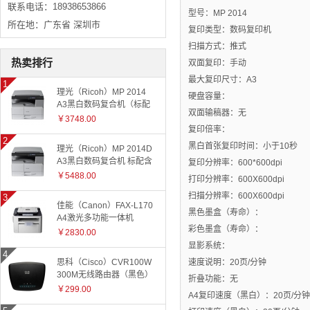
联系电话：18938653866
型号：MP 2014
所在地：广东省 深圳市
复印类型：数码复印机
扫描方式：推式
热卖排行
双面复印：手动
最大复印尺寸：A3
理光（Ricoh）MP 2014
硬盘容量：
A3黑白数码复合机（标配
双面输稿器：无
有线网络+国产工作台）
￥3748.00
复印倍率：
黑白首张复印时间：小于10秒
理光（Ricoh）MP 2014D
A3黑白数码复合机 标配含
复印分辨率：600*600dpi
盖板
￥5488.00
打印分辨率：600X600dpi
扫描分辨率：600X600dpi
佳能（Canon）FAX-L170
黑色墨盒（寿命）：
A4激光多功能一体机
彩色墨盒（寿命）：
￥2830.00
显影系统：
思科（Cisco）CVR100W
速度说明：20页/分钟
300M无线路由器（黑色）
折叠功能：无
￥299.00
A4复印速度（黑白）：20页/分钟