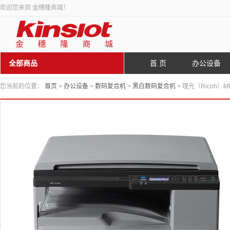
欢迎您来到 金穗隆商城！
全部商品
首 页
办公设备
您当前的位置：
首页
>
办公设备
>
数码复合机
>
黑白数码复合机
> 理光（Ricoh