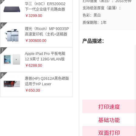
打印速度（黑白）：20页/分钟
华三（H3C）ER5200G2
支持纸张厚度（最薄）：
下一代企业级千兆路由器
色彩：黑白
￥3299.00
质保期限：1年
理光（Ricoh）MP 9003SP
高速复印机（主机+送稿器
+小册子装订器）
￥300600.00
产品描述：
Apple iPad Pro 平板电脑
12.9英寸 128G WLAN版
ML0Q2CH 银色
￥6288.00
惠普(HP) Q2612A黑色硒鼓
适用于HP Laser
Jet1010/1015/1018/1020plus/1022/3015/3020/3030/050/3050z/30
￥650.00
和3055系
列/M1005/M1319f 2612A
2612