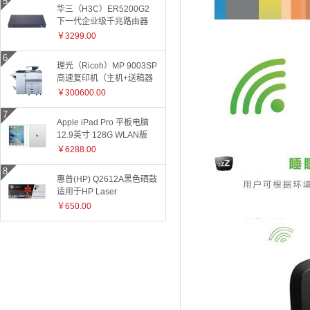
华三（H3C）ER5200G2
下一代企业级千兆路由器
￥3299.00
理光（Ricoh）MP 9003SP
高速复印机（主机+送稿器
+小册子装订器）
￥300600.00
Apple iPad Pro 平板电脑
12.9英寸 128G WLAN版
ML0Q2CH 银色
￥6288.00
惠普(HP) Q2612A黑色硒鼓
适用于HP Laser
Jet1010/1015/1018/1020plus/1022/3015/3020/3030/050/3050z/30
￥650.00
和3055系
列/M1005/M1319f 2612A
2612