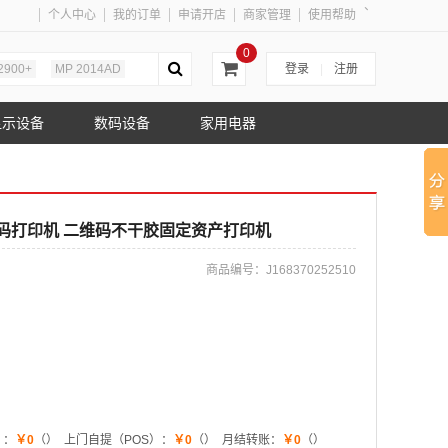
、
个人中心
我的订单
申请开店
商家管理
使用帮助
0
2900+
MP 2014AD
登录
|
注册
显示设备
数码设备
家用电器
签机条码打印机 二维码不干胶固定资产打印机
商品编号：
J168370252510
）：
￥0
（）
上门自提（POS）：
￥0
（）
月结转账：
￥0
（）