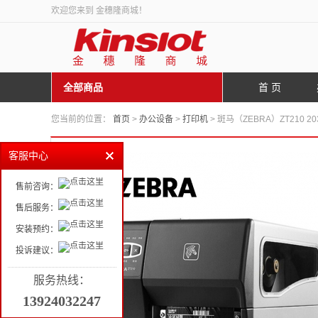
欢迎您来到 金穗隆商城！
全部商品
首 页
您当前的位置：
首页
>
办公设备
>
打印机
> 斑马（ZEBRA）ZT210
客服中心
售前咨询：
售后服务：
安装预约：
投诉建议：
服务热线：
13924032247